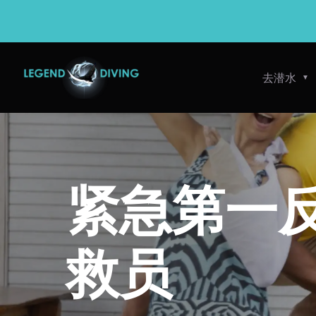
Skip
to
content
去潜水
紧急第一
救员