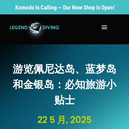
Skip
Komodo Is Calling — Our New Shop Is Open!
to
content
Toggle
Navigatio
去潜水
参观及住宿
游览佩尼达岛、蓝梦岛
PADI 课程
和金银岛：必知旅游小
贴士
成为专业人
保护课程
22 5 月, 2025
价格