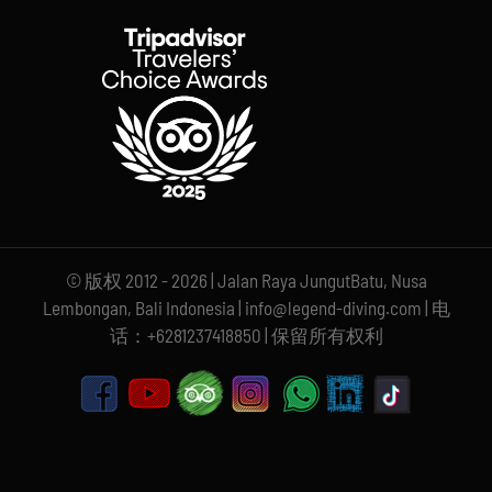
© 版权 2012 - 2026 | Jalan Raya JungutBatu, Nusa
Lembongan, Bali Indonesia | info@legend-diving.com | 电
话：+6281237418850 | 保留所有权利