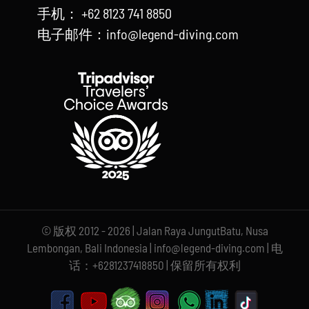
手机： +62 8123 741 8850
电子邮件：info@legend-diving.com
© 版权 2012 - 2026 | Jalan Raya JungutBatu, Nusa
Lembongan, Bali Indonesia | info@legend-diving.com | 电
话：+6281237418850 | 保留所有权利