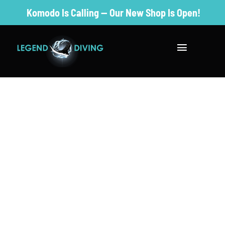
Skip
Komodo Is Calling — Our New Shop Is Open!
to
content
Toggle
Navigatio
去潜水
参观及住宿
PADI 课程
成为专业人
保护课程
价格