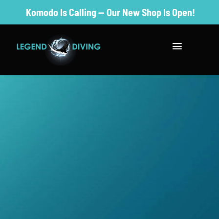
Skip
Komodo Is Calling — Our New Shop Is Open!
to
content
Toggle
Navigatio
去潜水
参观及住宿
PADI 课程
成为专业人
保护课程
价格