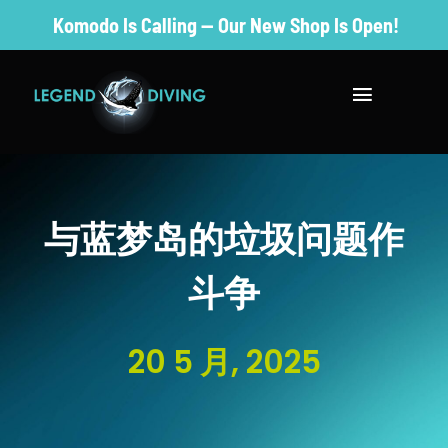
Skip
Komodo Is Calling — Our New Shop Is Open!
to
content
Toggle
Navigatio
去潜水
参观及住宿
与蓝梦岛的垃圾问题作
PADI 课程
斗争
成为专业人
20 5 月, 2025
保护课程
价格