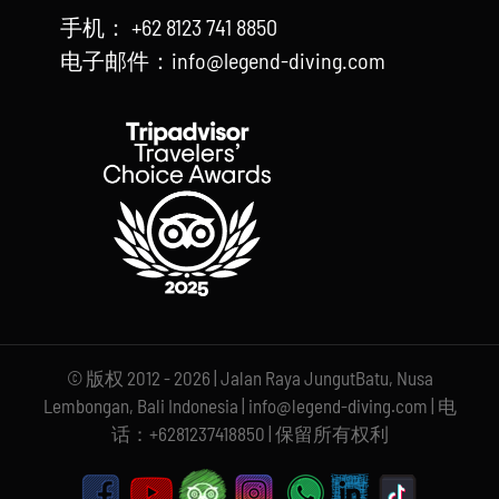
手机： +62 8123 741 8850
电子邮件：info@legend-diving.com
© 版权 2012 - 2026 | Jalan Raya JungutBatu, Nusa
Lembongan, Bali Indonesia | info@legend-diving.com | 电
话：+6281237418850 | 保留所有权利